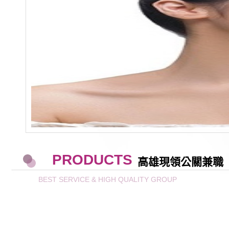
PRODUCTS
高雄現領公關兼職
BEST SERVICE & HIGH QUALITY GROUP