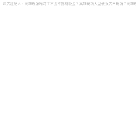
經紀人，高雄現領臨時工不脫不露能吸金？高雄現領大型便服店日現領？高雄現領薪水