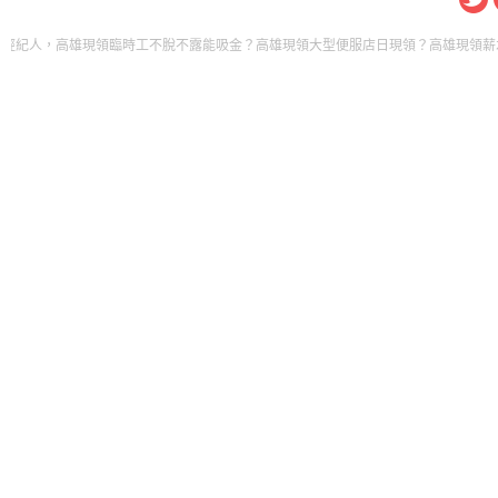
，高雄現領臨時工不脫不露能吸金？高雄現領大型便服店日現領？高雄現領薪水的工作妳