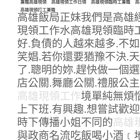
兼職高雄現領
高雄現領工作日領
高雄現領臨時工兼職
高
高雄現領打工兼職
高雄飯局正妹我們是高雄經
現領工作水高雄現領臨時工
好.負債的人越來越多.不
笑娼.若你還要猶豫不決.
了.聰明的妳.趕快做一個選
店公關.舞廳公關.禮服公主
高雄現領工作
境單純無煩惱
上下班.有興趣.想嘗試歡
時下傳播小姐不同的
高雄
與政商名流吃飯喝小酒﹝