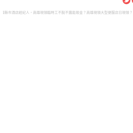
縣市酒店經紀人，高雄現領臨時工不脫不露能吸金？高雄現領大型便服店日現領？高雄現